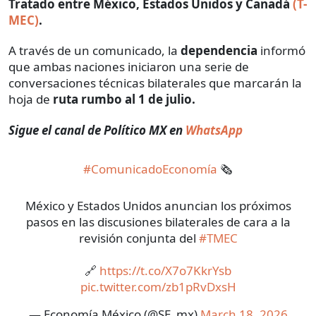
Tratado entre México, Estados Unidos y Canadá
(T-
MEC)
.
A través de un comunicado, la
dependencia
informó
que ambas naciones iniciaron una serie de
conversaciones técnicas bilaterales que marcarán la
hoja de
ruta rumbo al 1 de julio.
Sigue el canal de Político MX en
WhatsApp
#ComunicadoEconomía
🗞️
México y Estados Unidos anuncian los próximos
pasos en las discusiones bilaterales de cara a la
revisión conjunta del
#TMEC
🔗
https://t.co/X7o7KkrYsb
pic.twitter.com/zb1pRvDxsH
— Economía México (@SE_mx)
March 18, 2026