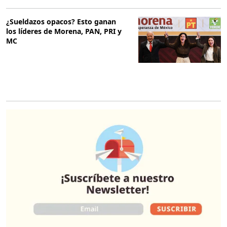
¿Sueldazos opacos? Esto ganan
los líderes de Morena, PAN, PRI y
MC
O