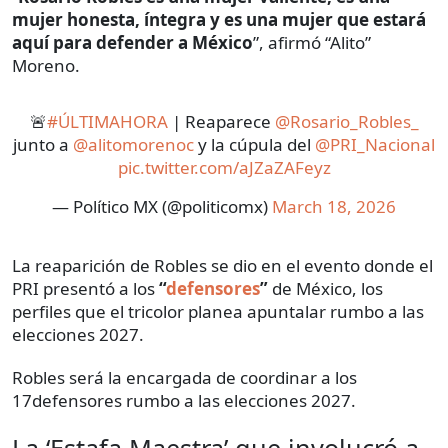
mujer honesta, íntegra y es una mujer que estará
aquí para defender a México
”, afirmó “Alito”
Moreno.
🚨
#ÚLTIMAHORA
| Reaparece
@Rosario_Robles_
junto a
@alitomorenoc
y la cúpula del
@PRI_Nacional
pic.twitter.com/aJZaZAFeyz
— Político MX (@politicomx)
March 18, 2026
La reaparición de Robles se dio en el evento donde el
PRI presentó a los
“
defensores
”
de México,
los
perfiles que el tricolor planea apuntalar rumbo a las
elecciones 2027.
Robles será la encargada de coordinar a los
17defensores rumbo a las elecciones 2027.