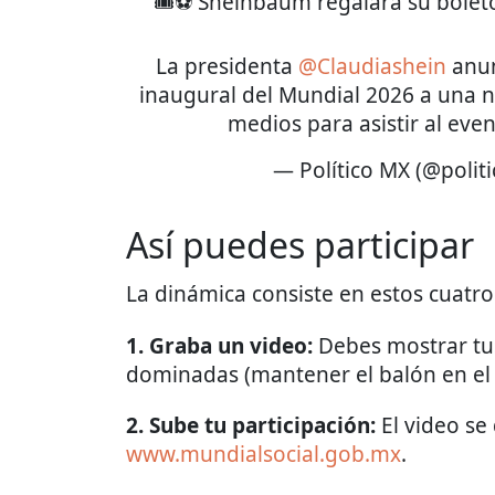
🎟️⚽ Sheinbaum regalará su bolet
La presidenta
@Claudiashein
anun
inaugural del Mundial 2026 a una n
medios para asistir al eve
— Político MX (@polit
Así puedes participar
La dinámica consiste en estos cuatro
1. Graba un video:
Debes mostrar tus
dominadas (mantener el balón en el a
2. Sube tu participación:
El video se 
www.mundialsocial.gob.mx
.