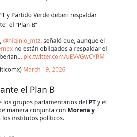
 PT y Partido Verde deben respaldar
e” el “Plan B”
,
@higinio_mtz
, señaló que, aunque el
emex
no están obligados a respaldar el
deberían…
pic.twitter.com/uEVVGwCYRM
iticomx)
March 19, 2026
ante el Plan B
de los grupos parlamentarios del
PT
y el
 de manera conjunta con
Morena y
os institutos políticos.
BLICIDAD