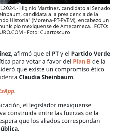
24.- Higinio Martinez, candidato al Senado
nbaum, candidata a la presidencia de la
endo Historia" (Morena-PT-PVEM), encabezó un
el municipio mexiquense de Amecameca. FOTO:
CURO.COM
- Foto:
Cuartoscuro
ínez
, afirmó que el
PT
y el
Partido Verde
ítica para votar a favor del
Plan B
de la
sideró que existe un compromiso ético
esidenta
Claudia Sheinbaum
.
tsApp
.
cación, el legislador mexiquense
iva construida entre las fuerzas de la
 espera que los aliados correspondan
pública
.