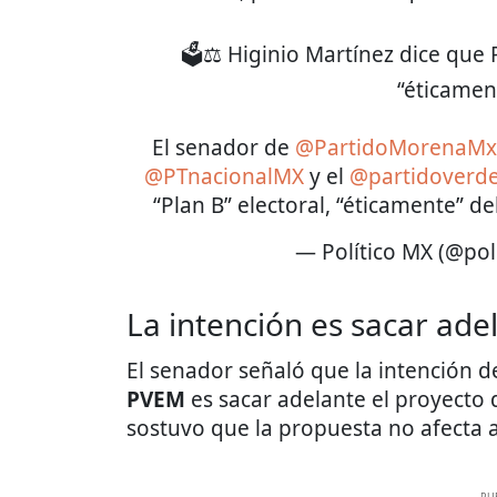
🗳️⚖️ Higinio Martínez dice que
“éticament
El senador de
@PartidoMorenaMx
@PTnacionalMX
y el
@partidoverd
“Plan B” electoral, “éticamente” 
— Político MX (@pol
La intención es sacar adel
El senador señaló que la intención 
PVEM
es sacar adelante el proyecto
sostuvo que la propuesta no afecta a l
PU