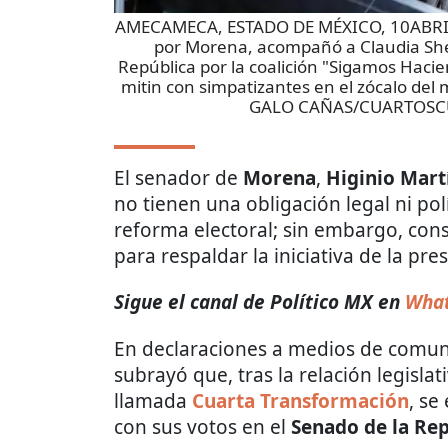
AMECAMECA, ESTADO DE MÉXICO, 10ABRIL20
por Morena, acompañó a Claudia Shei
República por la coalición "Sigamos Haci
mitin con simpatizantes en el zócalo d
GALO CAÑAS/CUARTOS
El senador de
Morena
,
Higinio Mart
no tienen una obligación legal ni pol
reforma electoral; sin embargo, con
para respaldar la iniciativa de la pr
Sigue el canal de Político MX en
Wha
En declaraciones a medios de comuni
subrayó que, tras la relación legislat
llamada
Cuarta Transformación
, se
con sus votos en el
Senado de la Re