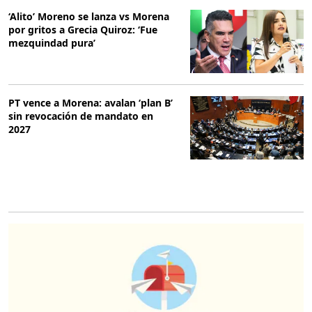
‘Alito’ Moreno se lanza vs Morena
por gritos a Grecia Quiroz: ‘Fue
mezquindad pura’
PT vence a Morena: avalan ‘plan B’
sin revocación de mandato en
2027
O