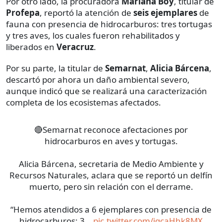
Por otro lado, la procuradora
Mariana Boy
, titular de
Profepa
, reportó la atención de
seis ejemplares
de
fauna con presencia de hidrocarburos: tres tortugas
y tres aves, los cuales fueron rehabilitados y
liberados en
Veracruz
.
Por su parte, la titular de
Semarnat
,
Alicia Bárcena
,
descartó por ahora un daño ambiental severo,
aunque indicó que se realizará una caracterización
completa de los ecosistemas afectados.
🔴Semarnat reconoce afectaciones por
hidrocarburos en aves y tortugas.
Alicia Bárcena, secretaria de Medio Ambiente y
Recursos Naturales, aclara que se reportó un delfín
muerto, pero sin relación con el derrame.
“Hemos atendidos a 6 ejemplares con presencia de
hidrocarburos: 3…
pic.twitter.com/jqcaHhk8MX