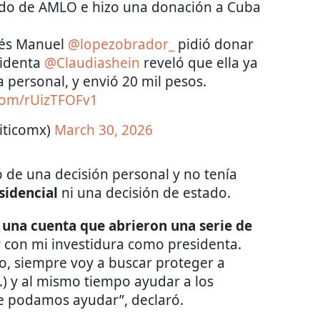
ado de AMLO e hizo una donación a Cuba
rés Manuel
@lopezobrador_
pidió donar
sidenta
@Claudiashein
reveló que ella ya
 personal, y envió 20 mil pesos.
.com/rUizTFOFv1
iticomx)
March 30, 2026
tó de una decisión personal y no tenía
sidencial
ni una decisión de estado.
 una cuenta que abrieron una serie de
er con mi investidura como presidenta.
o, siempre voy a buscar proteger a
..) y al mismo tiempo ayudar a los
e podamos ayudar”, declaró.