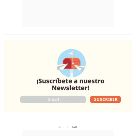
O
PUBLICIDAD