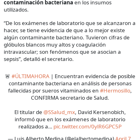
contaminación bacteriana
en los insumos
utilizados.
“De los exámenes de laboratorio que se alcanzaron a
hacer, se tiene evidencia de que a lo mejor existe
algún contaminante bacteriano. Tuvieron cifras de
glóbulos blancos muy altos y coagulación
intravascular; son fenómenos que se asocian a
sepsis”, detalló el secretario.
🚨
#ÚLTIMAHORA
| Encuentran evidencia de posible
contaminante bacteriana en análisis de personas
fallecidas por sueros vitaminados en
#Hermosillo
,
CONFIRMA secretario de Salud.
El titular de
@SSalud_mx
, David Kersenobich,
informó que en los exámenes de laboratorio
realizados a…
pic.twitter.com/0ylR6GPC5P
— Luis Alberto Medina (@elalbertomedina)
April 7,