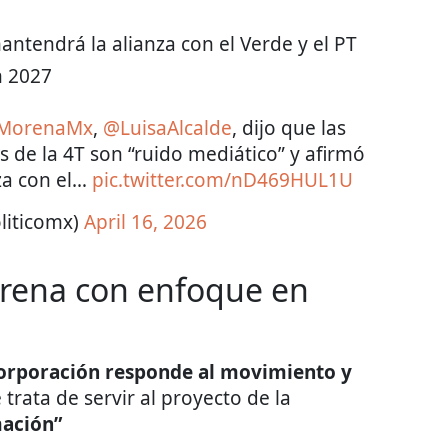
antendrá la alianza con el Verde y el PT
n 2027
oMorenaMx
,
@LuisaAlcalde
, dijo que las
s de la 4T son “ruido mediático” y afirmó
za con el…
pic.twitter.com/nD469HUL1U
liticomx)
April 16, 2026
rena con enfoque en
corporación responde al movimiento y
 trata de servir al proyecto de la
ación”