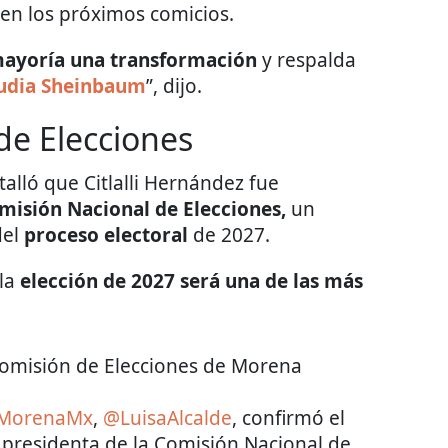
en los próximos comicios.
mayoría una transformación
y respalda
audia Sheinbaum
”, dijo.
de Elecciones
talló que Citlalli Hernández fue
misión Nacional de Elecciones,
un
del
proceso electoral
de 2027.
 la
elección de 2027 será una de las más
Comisión de Elecciones de Morena
oMorenaMx
,
@LuisaAlcalde
, confirmó el
residenta de la Comisión Nacional de