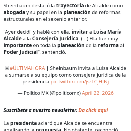
Sheinbaum destacó la
trayectoria
de Alcalde como
abogada
y su papel en la
planeación
de reformas
estructurales en el sexenio anterior.
“Ayer decidí, y hablé con ella,
invitar
a
Luisa María
Alcalde
a la
Consejería Jurídica
. (...) Ella fue muy
importante
en toda la
planeación
de la
reforma
al
Poder Judicial
“, sentenció.
🚨
#ÚLTIMAHORA
| Sheinbaum invita a Luisa Alcalde
a sumarse a su equipo como consejera jurídica de la
presidencia
pic.twitter.com/jsrLCjHJNj
— Político MX (@politicomx)
April 22, 2026
Suscríbete a nuestro newsletter.
Da click aquí
La
presidenta
aclaró que Alcalde se encuentra
analizando la
propuesta
. No obstante, reconoció