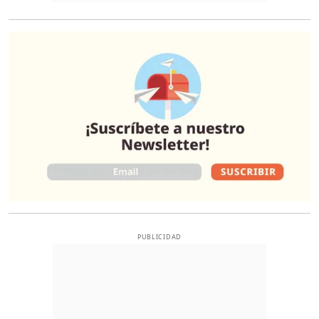
O
PUBLICIDAD