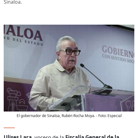
Sinaloa.
El gobernador de Sinaloa, Rubén Rocha Moya.
- Foto:
Especial
Ulises Lara
, vocero de la
Fiscalía General de la