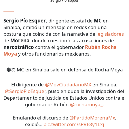
Sergio Pío Esquer
Sergio Pío Esquer
, dirigente estatal de
MC
en
Sinaloa, emitió un mensaje en redes con una
postura que coincide con la narrativa de
legisladores
de
Morena
, donde cuestionó las acusaciones de
narcotráfico
contra el gobernador
Rubén Rocha
Moya
y otros funcionarios mexicanos.
🟠⚖️ MC en Sinaloa sale en defensa de Rocha Moya
El dirigente de
@MovCiudadanoMX
en Sinaloa,
@SergioPioEsquer
, puso en duda la investigación del
Departamento de Justicia de Estados Unidos contra el
gobernador Rubén
@rochamoya_
.
Emulando el discurso de
@PartidoMorenaMx
,
exigió…
pic.twitter.com/sPRE8y1Lxj