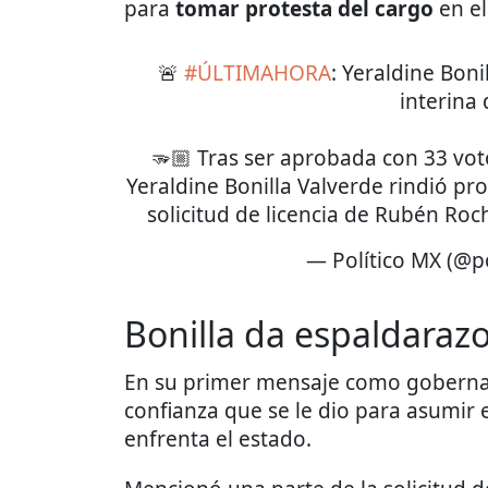
para
tomar protesta del cargo
en el
🚨
#ÚLTIMAHORA
: Yeraldine Bon
interina 
🫳🏼 Tras ser aprobada con 33 vot
Yeraldine Bonilla Valverde rindió pr
solicitud de licencia de Rubén R
— Político MX (@p
Bonilla da espaldaraz
En su primer mensaje como gobernado
confianza que se le dio para asumir e
enfrenta el estado.