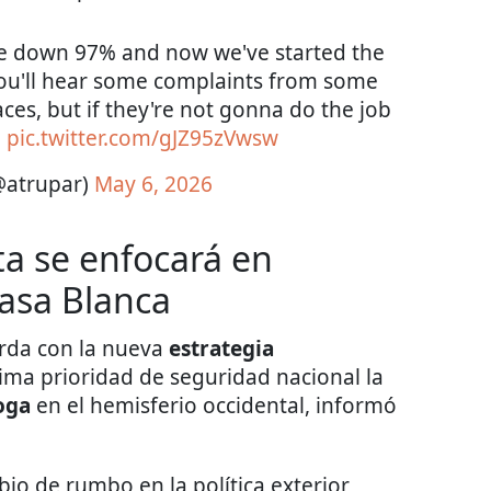
re down 97% and now we've started the
 You'll hear some complaints from some
aces, but if they're not gonna do the job
"
pic.twitter.com/gJZ95zVwsw
@atrupar)
May 6, 2026
sta se enfocará en
Casa Blanca
rda con la nueva
estrategia
ma prioridad de seguridad nacional la
roga
en el hemisferio occidental, informó
bio de rumbo en la política exterior