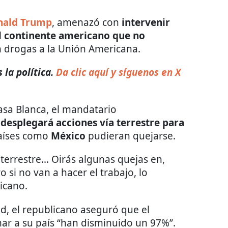
nald Trump
, amenazó con
intervenir
el continente americano que no
n drogas a la Unión Americana.
 la política.
Da clic aquí y síguenos en X
asa Blanca, el mandatario
s
desplegará acciones vía terrestre para
aíses como
México
pudieran quejarse.
errestre... Oirás algunas quejas en,
 si no van a hacer el trabajo, lo
icano.
dad, el republicano aseguró que el
ar a su país “han disminuido un 97%”.