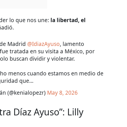
der lo que nos une:
la libertad, el
ñadió.
 de Madrid
@IdiazAyuso
, lamento
e tratada en su visita a México, por
lo buscan dividir y violentar.
mucho menos cuando estamos en medio de
guridad que…
án (@kenialopezr)
May 8, 2026
ra Díaz Ayuso”: Lilly