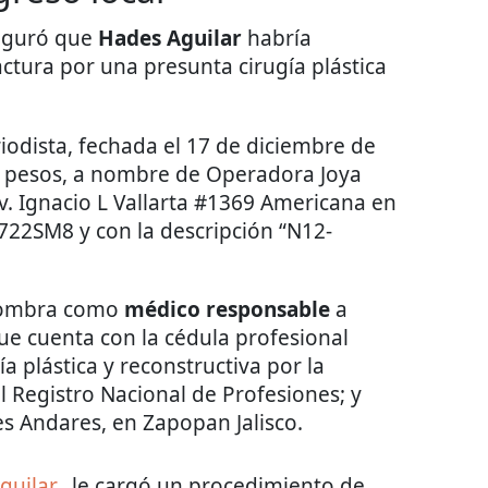
seguró que
Hades Aguilar
habría
ctura por una presunta cirugía plástica
iodista, fechada el 17 de diciembre de
8 pesos, a nombre de Operadora Joya
Av. Ignacio L Vallarta #1369 Americana en
722SM8 y con la descripción “N12-
 nombra como
médico responsable
a
e cuenta con la cédula profesional
a plástica y reconstructiva por la
 Registro Nacional de Profesiones; y
es Andares, en Zapopan Jalisco.
uilar_
le cargó un procedimiento de