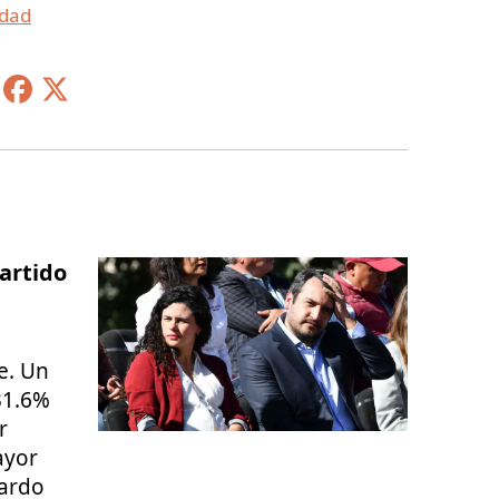
idad
artido
e. Un
31.6%
r
ayor
rardo