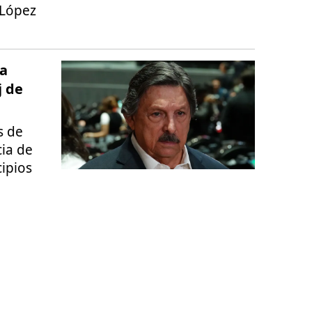
 López
 a
j de
s de
cia de
cipios