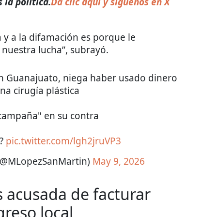
la política.
Da clic aquí y síguenos en X
 y a la difamación es porque le
nuestra lucha”, subrayó.
en Guanajuato, niega haber usado dinero
na cirugía plástica
"campaña" en su contra
s?
pic.twitter.com/lgh2jruVP3
 (@MLopezSanMartin)
May 9, 2026
 acusada de facturar
greso local