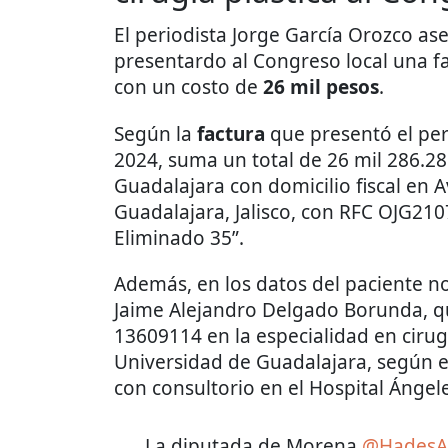
El periodista Jorge García Orozco a
presentardo al Congreso local una fa
con un costo de
26 mil pesos
.
Según la
factura
que presentó el per
2024, suma un total de 26 mil 286.2
Guadalajara con domicilio fiscal en 
Guadalajara, Jalisco, con RFC OJG210
Eliminado 35”.
Además, en los datos del paciente
Jaime Alejandro Delgado Borunda, qu
13609114 en la especialidad en cirugí
Universidad de Guadalajara, según el
con consultorio en el Hospital Ángel
La diputada de Morena
@HadesAg