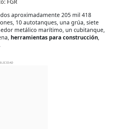
to:
FGR
rados aproximadamente 205 mil 418
iones, 10 autotanques, una grúa, siete
enedor metálico marítimo, un cubitanque,
ena,
herramientas para construcción
,
.
BLICIDAD