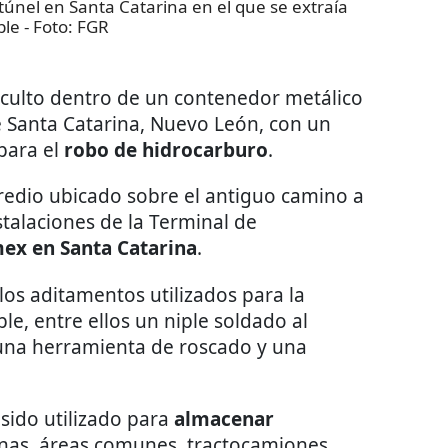
únel en Santa Catarina en el que se extraía
ble
- Foto:
FGR
oculto dentro de un contenedor metálico
 Santa Catarina, Nuevo León, con un
para el
robo de hidrocarburo
.
predio ubicado sobre el antiguo camino a
stalaciones de la Terminal de
ex en Santa Catarina
.
os aditamentos utilizados para la
e, entre ellos un niple soldado al
, una herramienta de roscado y una
sido utilizado para
almacenar
cinas, áreas comunes, tractocamiones,