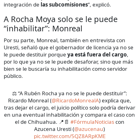
integración de
las subcomisiones
”, explicó.
A Rocha Moya solo se le puede
“inhabilitar”: Monreal
Por su parte, Monreal, también en entrevista con
Uresti, señaló que el gobernador de licencia ya no se
le puede destituir porque
ya está fuera del cargo
,
por lo que ya no se le puede desaforar, sino que más
bien se le buscaría su inhabilitación como servidor
público.
⚖️ “A Rubén Rocha ya no se le puede destituir”:
Ricardo Monreal (
@RicardoMonrealA
) explica que,
tras dejar el cargo, el juicio político solo podría derivar
en una eventual inhabilitación y compara el caso con
el de Chihuahua. 📍📄
#FórmulaNoticias
con
Azucena Uresti (
@azucenau
)
pic.twitter.com/5QZ8ARpKME