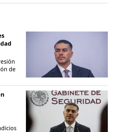
es
idad
resión
ión de
en
dicios