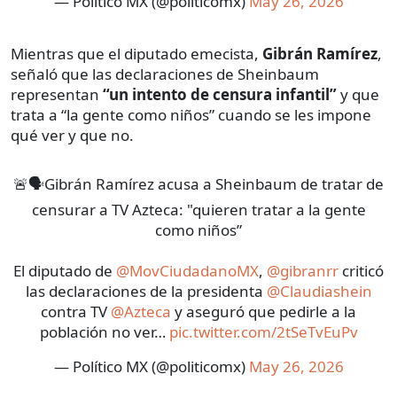
— Político MX (@politicomx)
May 26, 2026
Mientras que el diputado emecista,
Gibrán Ramírez
,
señaló que las declaraciones de Sheinbaum
representan
“un intento de censura infantil”
y que
trata a “la gente como niños” cuando se les impone
qué ver y que no.
🚨🗣️Gibrán Ramírez acusa a Sheinbaum de tratar de
censurar a TV Azteca: "quieren tratar a la gente
como niños”
El diputado de
@MovCiudadanoMX
,
@gibranrr
criticó
las declaraciones de la presidenta
@Claudiashein
contra TV
@Azteca
y aseguró que pedirle a la
población no ver…
pic.twitter.com/2tSeTvEuPv
— Político MX (@politicomx)
May 26, 2026