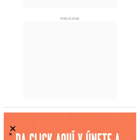
PUBLICIDAD
O