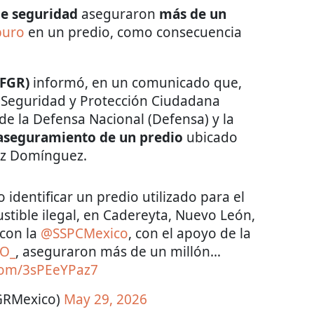
de seguridad
aseguraron
más de un
buro
en un predio, como consecuencia
 (FGR)
informó, en un comunicado que,
e Seguridad y Protección Ciudadana
 de la Defensa Nacional (Defensa) y la
 aseguramiento de un predio
ubicado
ez Domínguez.
 identificar un predio utilizado para el
ible ilegal, en Cadereyta, Nuevo León,
con la
@SSPCMexico
, con el apoyo de la
O_
, aseguraron más de un millón…
.com/3sPEeYPaz7
GRMexico)
May 29, 2026