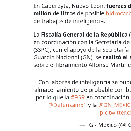
En Cadereyta, Nuevo León,
fuerzas 
millón de litros
de posible
hidrocar
de trabajos de inteligencia.
La
Fiscalía General de la República
en coordinación con la Secretaría d
(SSPC), con el apoyo de la Secretaría
Guardia Nacional (GN), se
realizó el
sobre el libramiento
Alfonso Martín
Con labores de inteligencia se pudo
almacenamiento de probable combust
por lo que la
#FGR
en coordinación 
@Defensamx1
y la
@GN_MEXIC
pic.twitter
— FGR México (@F