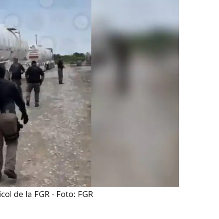
col de la FGR
- Foto:
FGR