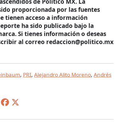
trascendidos de Político MX. La
sido proporcionada por las fuentes
e tienen acceso a información
eporte ha sido publicado bajo la
arca. Si tienes información o deseas
scribir al correo redaccion@politico.mx
heinbaum
,
PRI
,
Alejandro Alito Moreno
,
Andrés