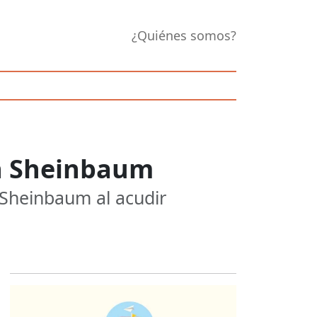
¿Quiénes somos?
on Sheinbaum
 Sheinbaum al acudir
Opens in new 