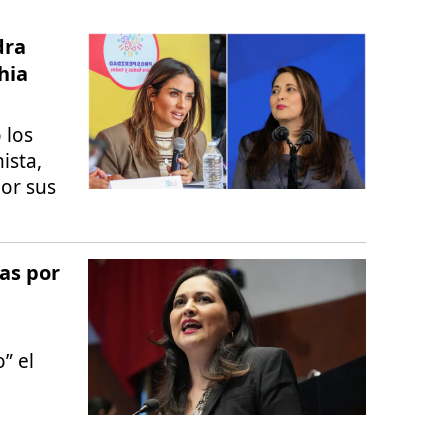
dra
hia
 los
ista,
por sus
tas por
” el