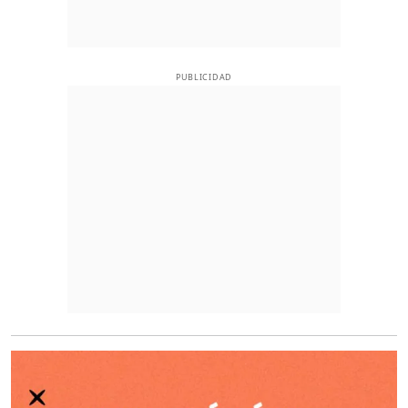
PUBLICIDAD
O