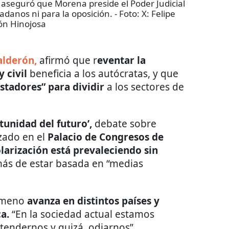
 aseguró que Morena preside el Poder Judicial
adanos ni para la oposición.
- Foto:
X: Felipe
ón Hinojosa
alderón,
afirmó que r
eventar la
 civil
beneficia a los autócratas, y que
stadores” para dividir
a los sectores de
tunidad del futuro’,
debate sobre
izado en el
Palacio de Congresos de
larización está prevaleciendo sin
emás de estar basada en “medias
nómeno
avanza en distintos países y
a.
“En la sociedad actual estamos
tendernos y quizá, odiarnos”.