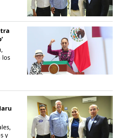
tra
’
,
 los
Maru
les,
s y