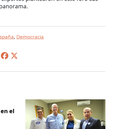
e panorama.
spaña
,
Democracia
en el