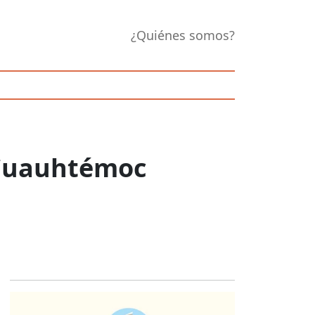
¿Quiénes somos?
 Cuauhtémoc
Opens in new 