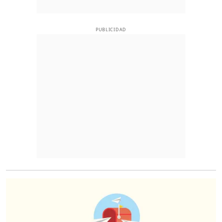
PUBLICIDAD
O