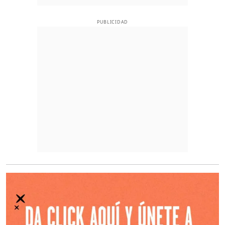
PUBLICIDAD
O