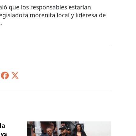
ló que los responsables estarían
egisladora morenita local y lideresa de
.
la
 vs