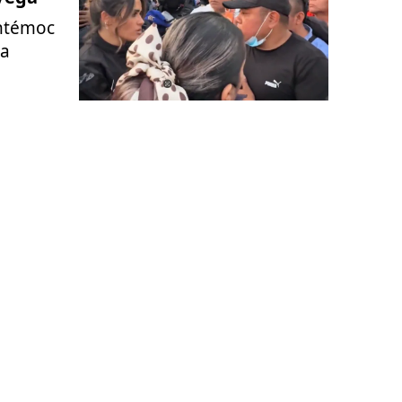
uhtémoc
la