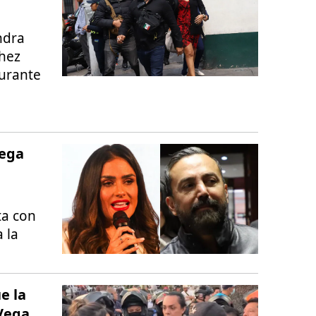
ndra
chez
durante
Vega
ta con
 la
e la
 Vega