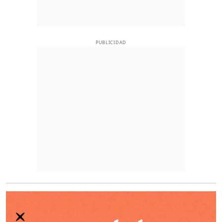
PUBLICIDAD
O