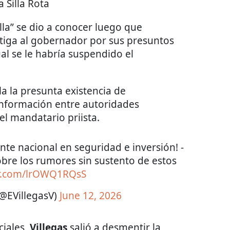
a Silla Rota
illa” se dio a conocer luego que
tiga al gobernador por sus presuntos
ual se le habría suspendido el
la la presunta existencia de
nformación entre autoridades
l mandatario priista.
nte nacional en seguridad e inversión! -
bre los rumores sin sustento de estos
er.com/lrOWQ1RQsS
(@EVillegasV)
June 12, 2026
ciales,
Villegas
salió a desmentir la