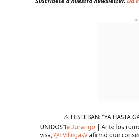
Suscríbete a nuestro newsletter.
Da c
PU
⚠️ ! ESTEBAN: “YA HASTA 
UNIDOS”!
#Durango
| Ante los rum
visa,
@EVillegasV
afirmó que conser