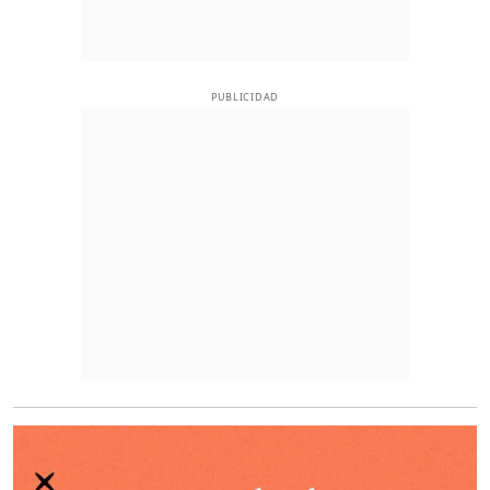
PUBLICIDAD
O