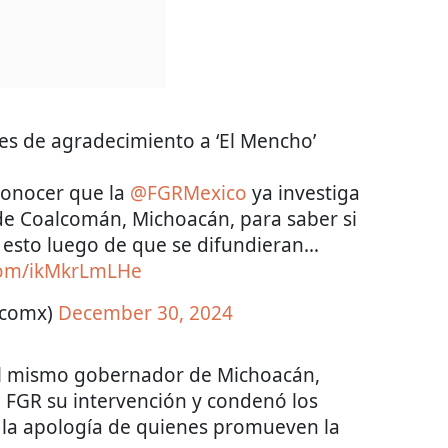
s de agradecimiento a ‘El Mencho’
conocer que la
@FGRMexico
ya investiga
 de Coalcomán, Michoacán, para saber si
, esto luego de que se difundieran…
.com/ikMkrLmLHe
ticomx)
December 30, 2024
el mismo gobernador de Michoacán,
la FGR su intervención y condenó los
la apología de quienes promueven la