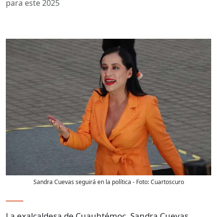
para este 2025
Sandra Cuevas seguirá en la política
- Foto:
Cuartoscuro
La exalcaldesa de Cuauhtémoc, Sandra Cuevas,