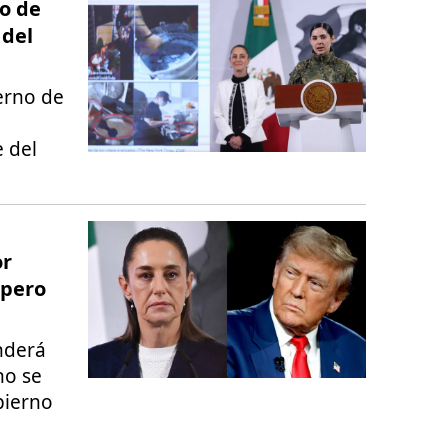
o de
del
erno de
e del
or
 pero
nderá
no se
bierno