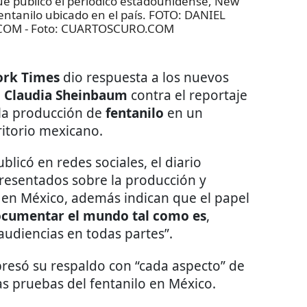
e publicó el periódico estadounidense, New
entanilo ubicado en el país. FOTO: DANIEL
COM
- Foto:
CUARTOSCURO.COM
ork Times
dio respuesta a los nuevos
e
Claudia Sheinbaum
contra el reportaje
 la producción de
fentanilo
en un
ritorio mexicano.
licó en redes sociales, el diario
presentados sobre la producción y
en México, además indican que el papel
ocumentar el mundo tal como es
,
 audiencias en todas partes”.
resó su respaldo con “cada aspecto” de
as pruebas del fentanilo en México.