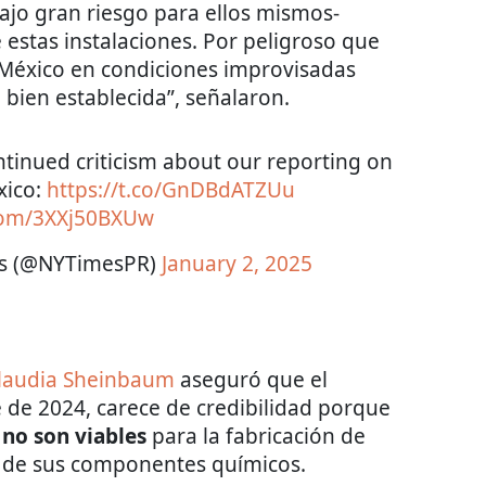
ajo gran riesgo para ellos mismos-
 estas instalaciones. Por peligroso que
 en México en condiciones improvisadas
 bien establecida”, señalaron.
tinued criticism about our reporting on
xico:
https://t.co/GnDBdATZUu
.com/3XXj50BXUw
s (@NYTimesPR)
January 2, 2025
laudia Sheinbaum
aseguró que el
e de 2024, carece de credibilidad porque
 no son viables
para la fabricación de
ad de sus componentes químicos.