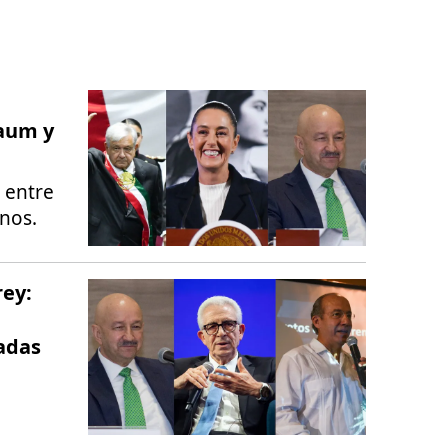
baum y
 entre
nos.
rey:
adas
.