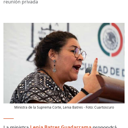
reunión privada
Ministra de la Suprema Corte, Lenia Batres
- Foto:
Cuartoscuro
La ministra
Lenia Batres Guadarrama
propondrá