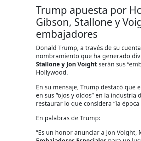
Trump apuesta por Ho
Gibson, Stallone y Vo
embajadores
Donald Trump, a través de su cuent
nombramiento que ha generado dive
Stallone y Jon Voight
serán sus “emba
Hollywood.
En su mensaje, Trump destacó que est
en sus “ojos y oídos” en la industria
restaurar lo que considera “la époc
En palabras de Trump:
“Es un honor anunciar a Jon Voight, 
E
mbajadores Especiales
para un lug