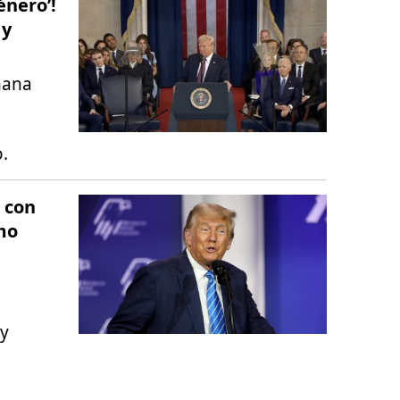
énero’!
 y
mana
.
 con
mo
 y