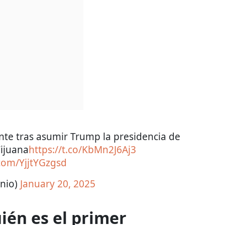
te tras asumir Trump la presidencia de
Tijuana
https://t.co/KbMn2J6Aj3
.com/YjjtYGzgsd
enio)
January 20, 2025
ién es el primer