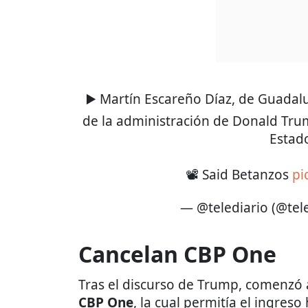
▶️ Martín Escareño Díaz, de Guadal
de la administración de Donald Trum
Estad
📽️ Said Betanzos
pi
— @telediario (@tel
Cancelan CBP One
Tras el discurso de Trump, comenzó a 
CBP One
, la cual permitía el ingres