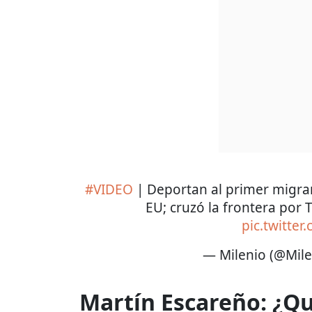
#VIDEO
| Deportan al primer migran
EU; cruzó la frontera por 
pic.twitter
— Milenio (@Mil
Martín Escareño: ¿Qu