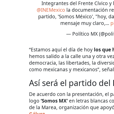
Integrantes del Frente Cívico y
@INEMexico
la documentación req
partido, 'Somos México', "hoy, 
mensaje muy claro,…
p
— Político MX (@pol
“Estamos aquí el día de hoy
los que
hemos salido a la calle una y otra v
democracia, las libertades, la divers
como mexicanas y mexicanos”, señal
Así será el partido del
De acuerdo con la presentación, el p
logo
‘Somos MX’
en letras blancas c
de la Marea, organización que apoyó
Gálvez
.