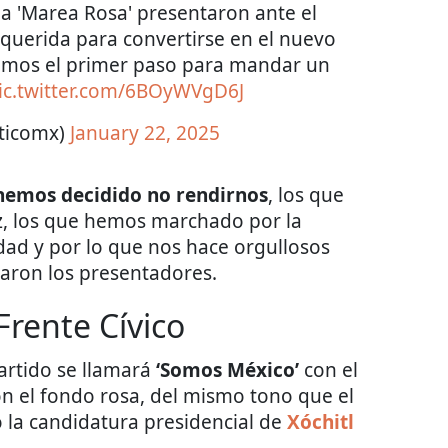
 la 'Marea Rosa' presentaron ante el
uerida para convertirse en el nuevo
damos el primer paso para mandar un
ic.twitter.com/6BOyWVgD6J
iticomx)
January 22, 2025
 hemos decidido no rendirnos
, los que
ez, los que hemos marchado por la
idad y por lo que nos hace orgullosos
aron los presentadores.
 Frente Cívico
artido se llamará
‘Somos México’
con el
on el fondo rosa, del mismo tono que el
 la candidatura presidencial de
Xóchitl