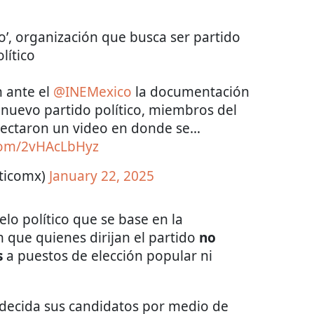
o’, organización que busca ser partido
lítico
 ante el
@INEMexico
la documentación
 nuevo partido político, miembros del
yectaron un video en donde se…
.com/2vHAcLbHyz
iticomx)
January 22, 2025
o político que se base en la
 que quienes dirijan el partido
no
s
a puestos de elección popular ni
 decida sus candidatos por medio de