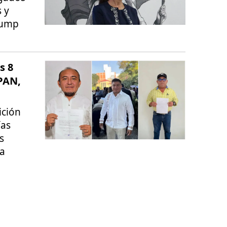
s y
rump
s 8
 PAN,
ición
ías
s
ia