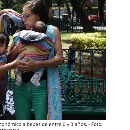
económico a bebés de entre 0 y 3 años.
- Foto:
rtoscuro