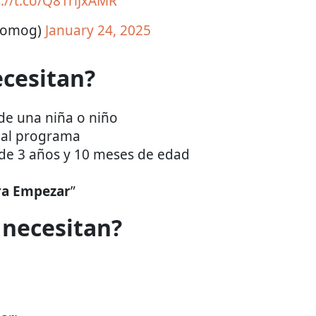
s://t.co/Q81riJxAMR
romog)
January 24, 2025
ecesitan?
 de una niña o niño
n al programa
 de 3 años y 10 meses de edad
ra Empezar
”
necesitan?