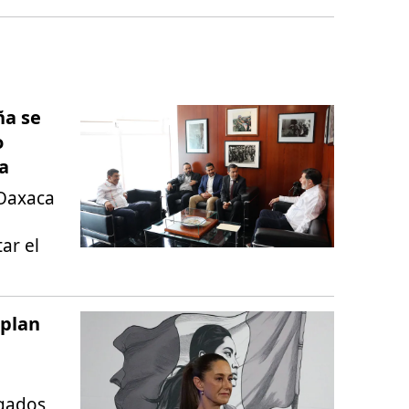
ña se
o
a
 Oaxaca
ar el
plan
gados