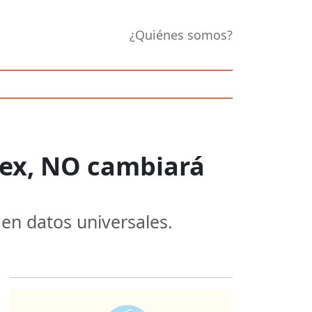
¿Quiénes somos?
dex, NO cambiará
en datos universales.
Opens in new 