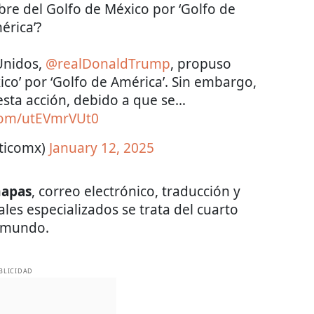
re del Golfo de México por ‘Golfo de
érica’?
Unidos,
@realDonaldTrump
, propuso
co’ por ‘Golfo de América’. Sin embargo,
 esta acción, debido a que se…
.com/utEVmrVUt0
iticomx)
January 12, 2025
mapas
, correo electrónico, traducción y
ales especializados se trata del cuarto
 mundo.
BLICIDAD