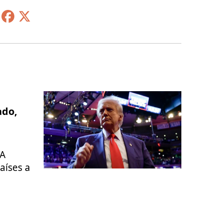
ado,
UA
aíses a