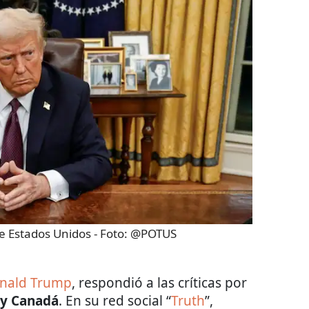
e Estados Unidos
- Foto:
@POTUS
nald Trump
, respondió a las críticas por
 y Canadá
. En su red social “
Truth
”,