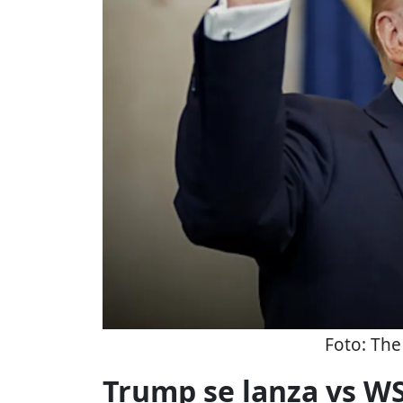
Foto:
The
Trump se lanza vs WS