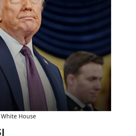
 White House
J