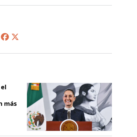
el
on más