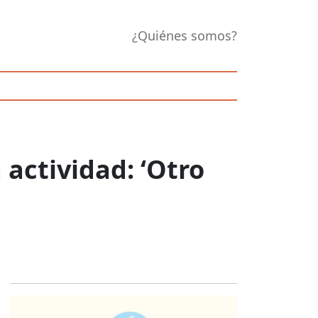
¿Quiénes somos?
actividad: ‘Otro
Opens in new 