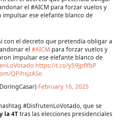
andonar el #AICM para forzar vuelos y
n impulsar ese elefante blanco de
con el decreto que pretendía obligar a
bandonar el
#AICM
para forzar vuelos y
raron impulsar ese elefante blanco de
tenLoVotado
https://t.co/y59JpflfbP
.com/QPihsjzASo
FDoringCasar)
February 16, 2025
 hashtag #DisfrutenLoVotado, que se
y la 4T
tras las elecciones presidenciales