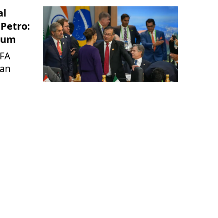
al
Petro:
baum
IFA
uan