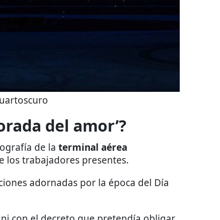
uartoscuro
orada del amor’?
tografía de la
terminal aérea
 los trabajadores presentes.
aciones adornadas por la época del Día
, ni con el decreto que pretendía obligar