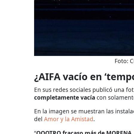
Foto:
C
¿AIFA vacío en ‘temp
En sus redes sociales publicó una fo
completamente vacía
con solamente
En la imagen se muestran las instal
del
Amor y la Amistad
.
“
OOOTRO fracaso más de MORENA