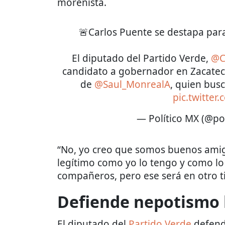
morenista.
🚨Carlos Puente se destapa para
El diputado del Partido Verde,
@C
candidato a gobernador en Zacatec
de
@Saul_MonrealA
, quien bus
pic.twitter
— Político MX (@po
“No, yo creo que somos buenos amigo
legítimo como yo lo tengo y como l
compañeros, pero ese será en otro t
Defiende nepotismo 
El diputado del
Partido Verde
defendi