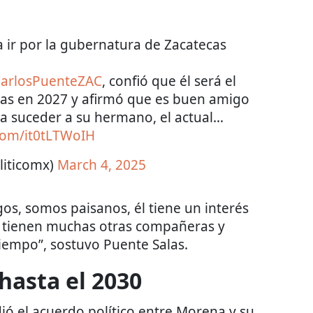
 ir por la gubernatura de Zacatecas
arlosPuenteZAC
, confió que él será el
as en 2027 y afirmó que es buen amigo
ca suceder a su hermano, el actual…
.com/it0tLTWoIH
liticomx)
March 4, 2025
s, somos paisanos, él tiene un interés
o tienen muchas otras compañeras y
iempo”, sostuvo Puente Salas.
hasta el 2030
ó el acuerdo político entre Morena y su