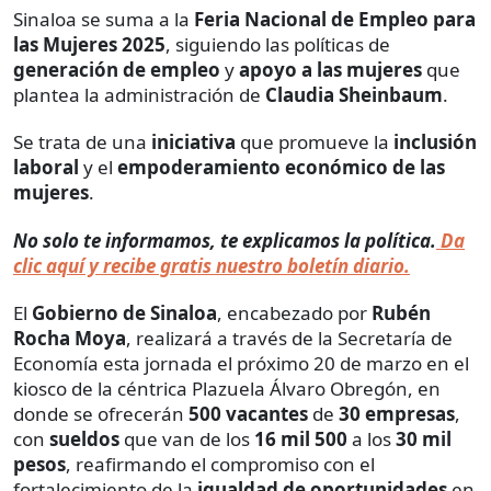
Sinaloa se suma a la
Feria Nacional de Empleo para
las Mujeres 2025
, siguiendo las políticas de
generación de empleo
y
apoyo a las mujeres
que
plantea la administración de
Claudia Sheinbaum
.
Se trata de una
iniciativa
que promueve la
inclusión
laboral
y el
empoderamiento económico
de las
mujeres
.
No solo te informamos, te explicamos la política.
Da
clic aquí y recibe gratis nuestro boletín diario.
El
Gobierno de Sinaloa
, encabezado por
Rubén
Rocha Moya
, realizará a través de la Secretaría de
Economía esta jornada el próximo 20 de marzo en el
kiosco de la céntrica Plazuela Álvaro Obregón, en
donde se ofrecerán
500 vacantes
de
30 empresas
,
con
sueldos
que van de los
16 mil 500
a los
30 mil
pesos
, reafirmando el compromiso con el
fortalecimiento de la
igualdad de oportunidades
en