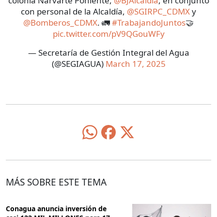
colonia Narvarte Poniente,
@BJAlcaldia
, en conjunto
con personal de la Alcaldía,
@SGIRPC_CDMX
y
@Bomberos_CDMX
. 🚛
#TrabajandoJuntos
🤝
pic.twitter.com/pV9QGouWFy
— Secretaría de Gestión Integral del Agua
(@SEGIAGUA)
March 17, 2025
MÁS SOBRE ESTE TEMA
Conagua anuncia inversión de