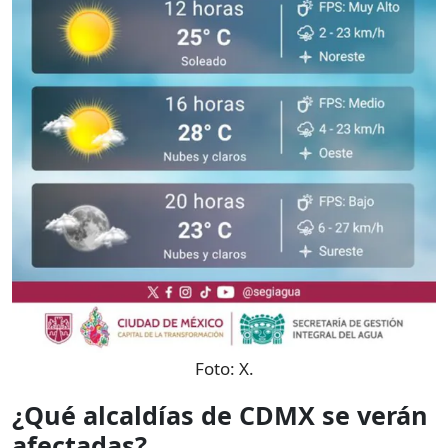
Foto:
X.
¿Qué alcaldías de CDMX se verán
afectadas?