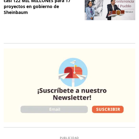
casi 122 MIL MILLONES para 17
proyectos en gobierno de
Sheinbaum
O
PUBLICIDAD