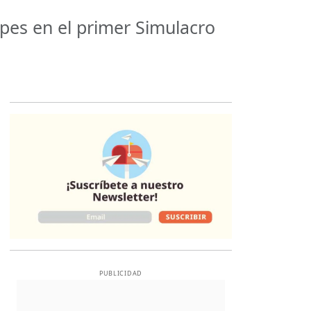
ipes en el primer Simulacro
Opens in new 
PUBLICIDAD