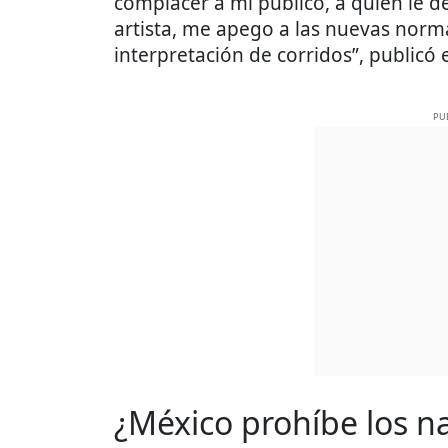
complacer a mi público, a quien le 
artista, me apego a las nuevas norma
interpretación de corridos”, publicó 
PU
¿México prohíbe los n